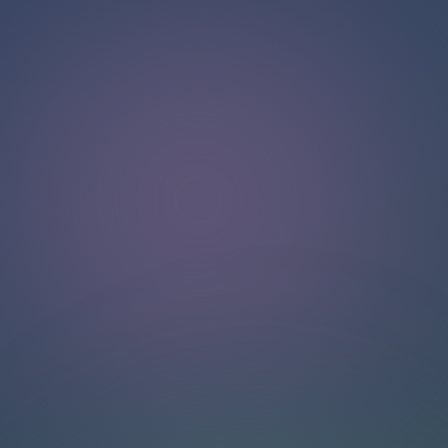
Xin chào!
Chào mừng bạn đến với trang trò chuyện của chúng tôi
.
Cần giúp đỡ? Liên hệ với chúng tôi để được hỗ trợ ngay
lập tức
.
Đội ngũ của chúng tôi luôn sẵn sàng hỗ trợ bạn trực tuyến.