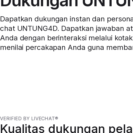
Dukungan UNTU
Dapatkan dukungan instan dan personal 
chat UNTUNG4D. Dapatkan jawaban at
Anda dengan berinteraksi melalui kotak
menilai percakapan Anda guna memban
VERIFIED BY LIVECHAT®
Kualitas dukungan pel