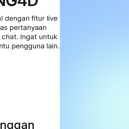
NG4D
dengan fitur live
as pertanyaan
 chat. Ingat untuk
tu pengguna lain.
anggan