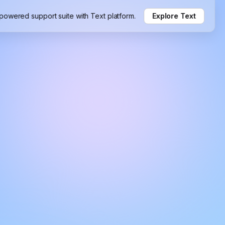
-powered support suite with Text platform.
Explore Text