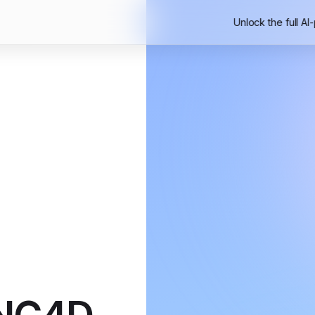
Unlock the full AI