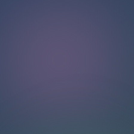
Halo!
Selamat datang di halaman obrolan kami
.
Butuh bantuan? Hubungi kami di sini untuk dukungan
langsung
.
Tim kami siap membantu Anda secara online.