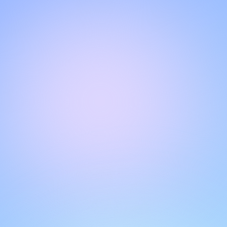
Halo!
Selamat datang di halaman obrolan kami
.
Butuh bantuan? Hubungi kami di sini untuk dukungan
langsung
.
Tim kami siap membantu Anda secara online.