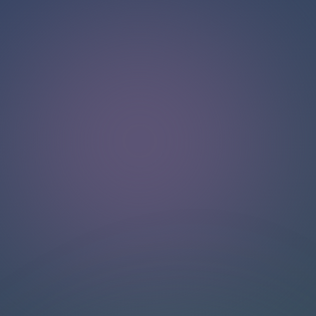
NGOBROL DENGAN TIM DUKUNGAN KAMI
Halo!
Dapatkan dukungan instan dan personal dengan fitur live
chat kami. Dapatkan jawaban atas pertanyaan Anda
dengan berinteraksi melalui kotak obrolan. Ingat untuk
menilai percakapan Anda untuk membantu pengguna lain.
VERIFIED BY LIVECHAT®
Kualitas dukungan
pelanggan kami