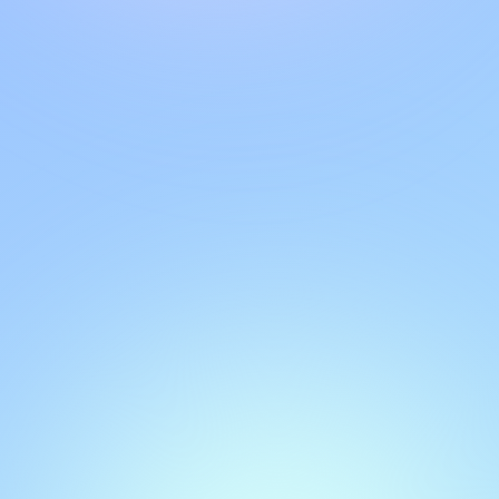
pelanggan kami
Total obrolan yang dinilai
130,947
24,567
12 bulan terakhir
Rata-rata waktu respons pertama
3s
0s
bulan lalu
Orang yang mengobrol dengan kami
1,326
5
minggu lalu