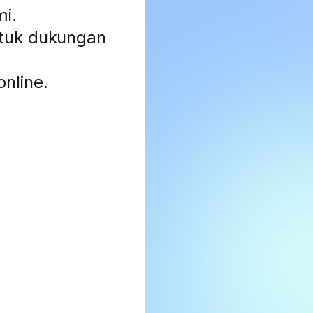
mi
.
ntuk dukungan
nline.