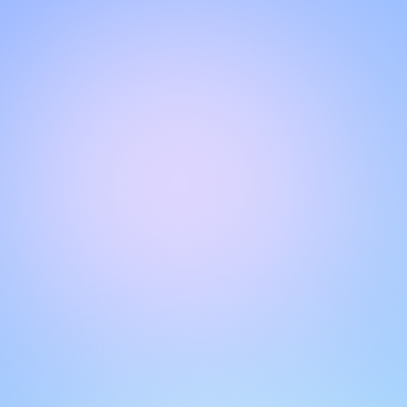
Halo!
Selamat datang di halaman obrolan kami
.
Butuh bantuan? Hubungi kami di sini untuk dukungan
langsung
.
Tim kami siap membantu Anda secara online.