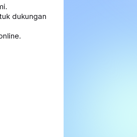
mi
.
ntuk dukungan
nline.