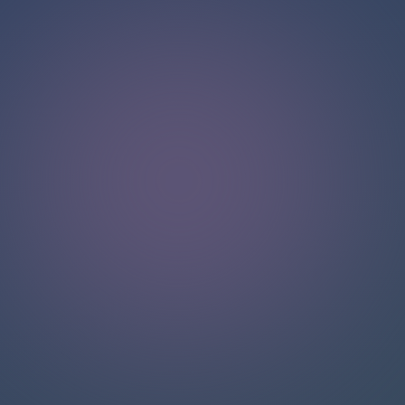
NGOBROL DENGAN MAXWINSLOT
Dukungan
MAXWINSLOT
Dapatkan dukungan instan dan personal dengan fitur live
chat MAXWINSLOT. Dapatkan jawaban atas pertanyaan
Anda dengan berinteraksi melalui kotak chat. Ingat untuk
menilai percakapan Anda guna membantu pengguna lain.
VERIFIED BY LIVECHAT®