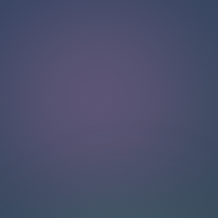
Halo!
Selamat datang di halaman obrolan kami
.
Butuh bantuan? Hubungi kami di sini untuk dukungan
langsung
.
Tim kami siap membantu Anda secara online.