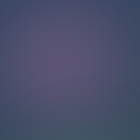
Halo!
Selamat datang di halaman obrolan kami
.
Butuh bantuan? Hubungi kami di sini untuk dukungan
langsung
.
Tim kami siap membantu Anda secara online.