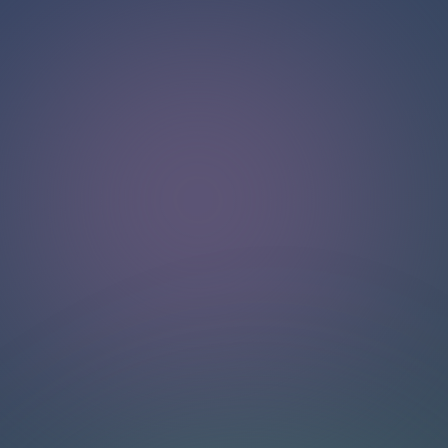
NGOBROL DENGAN TIM DUKUNGAN KAMI
Halo!
Dapatkan dukungan instan dan personal dengan fitur live
chat kami. Dapatkan jawaban atas pertanyaan Anda
dengan berinteraksi melalui kotak obrolan. Ingat untuk
menilai percakapan Anda untuk membantu pengguna lain.