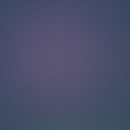
Halo!
Selamat datang di halaman obrolan kami
.
Butuh bantuan? Hubungi kami di sini untuk dukungan
langsung
.
Tim kami siap membantu Anda secara online.