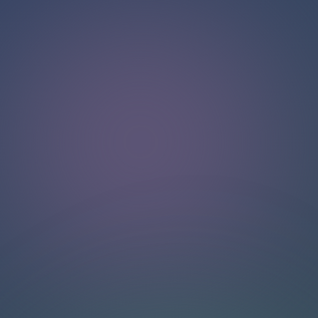
Halo!
Selamat datang di halaman obrolan kami
.
Butuh bantuan? Hubungi kami di sini untuk dukungan
langsung
.
Tim kami siap membantu Anda secara online.