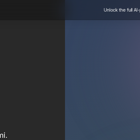
Unlock the full AI
mi
.