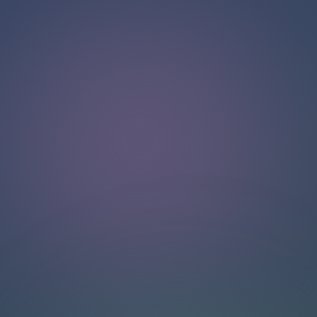
Halo!
Selamat datang di halaman obrolan kami
.
Butuh bantuan? Hubungi kami di sini untuk dukungan
langsung
.
Tim kami siap membantu Anda secara online.