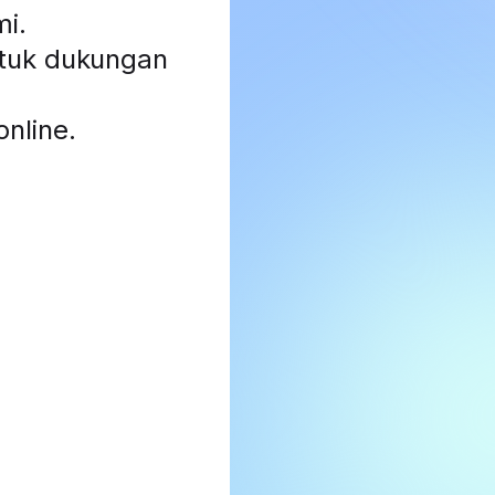
mi
.
ntuk dukungan
nline.