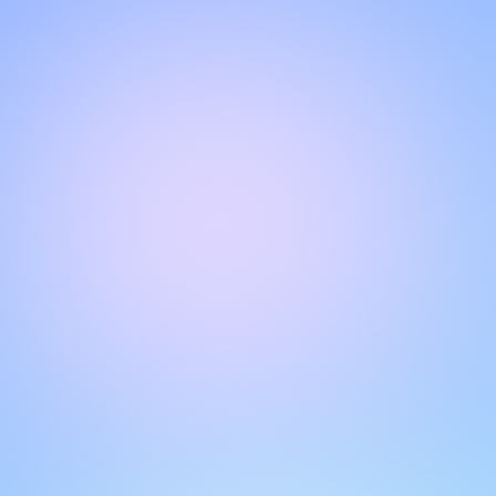
Halo!
Selamat datang di halaman obrolan kami
.
Butuh bantuan? Hubungi kami di sini untuk dukungan
langsung
.
Tim kami siap membantu Anda secara online.