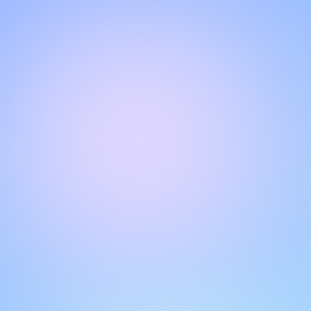
Halo!
Selamat datang di halaman obrolan kami
.
Butuh bantuan? Hubungi kami di sini untuk dukungan
langsung
.
Tim kami siap membantu Anda secara online.