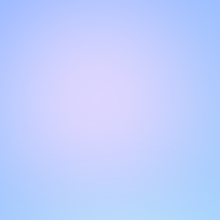
Halo!
Selamat datang di halaman obrolan kami
.
Butuh bantuan? Hubungi kami di sini untuk dukungan
langsung
.
Tim kami siap membantu Anda secara online.