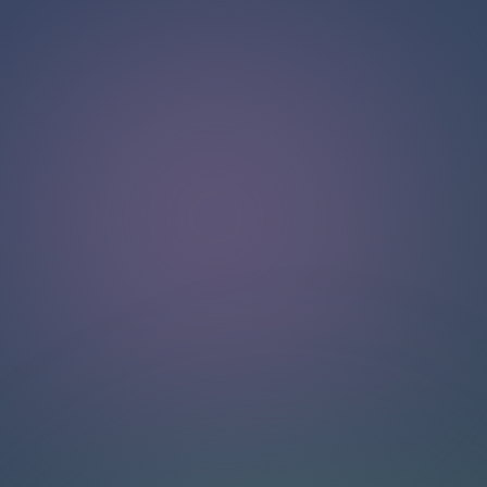
Halo!
Selamat datang di halaman obrolan kami
.
Butuh bantuan? Hubungi kami di sini untuk dukungan
langsung
.
Tim kami siap membantu Anda secara online.