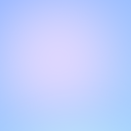
Bok!
Dobrodošli na našu stranicu za razgovor
.
Kontaktirajte nas ovdje za trenutnu podršku
.
Naš tim je spreman da vam pomogne online.