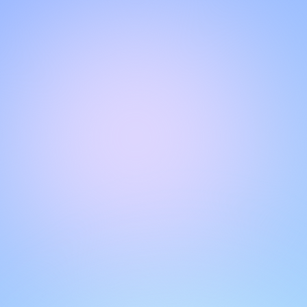
NGOBROL DENGAN TIM DUKUNGAN KAMI
Halo!
Dapatkan dukungan instan dan personal dengan fitur live
chat kami. Dapatkan jawaban atas pertanyaan Anda
dengan berinteraksi melalui kotak obrolan. Ingat untuk
menilai percakapan Anda untuk membantu pengguna lain.