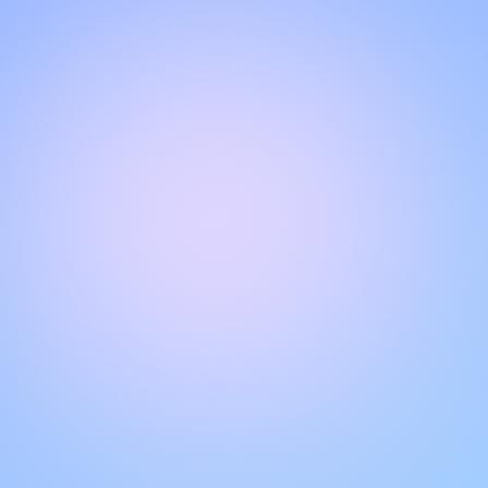
NGOBROL DENGAN TIM DUKUNGAN KAMI
Halo!
Dapatkan dukungan instan dan personal dengan fitur live
chat kami. Dapatkan jawaban atas pertanyaan Anda
dengan berinteraksi melalui kotak obrolan. Ingat untuk
menilai percakapan Anda untuk membantu pengguna lain.
VERIFIED BY LIVECHAT®
Kualitas dukungan
pelanggan kami