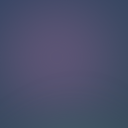
NGOBROL DENGAN TIM DUKUNGAN KAMI
Halo!
Dapatkan dukungan instan dan personal dengan fitur live
chat kami. Dapatkan jawaban atas pertanyaan Anda
dengan berinteraksi melalui kotak obrolan. Ingat untuk
menilai percakapan Anda untuk membantu pengguna lain.
VERIFIED BY LIVECHAT®
Kualitas dukungan
pelanggan kami