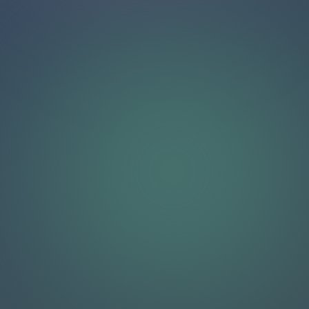
Total obrolan yang dinilai
4,498
5,393
12 bulan terakhir
Rata-rata waktu respons pertama
11s
3s
bulan lalu
Bagaimana cara menghubungi
melalui live chat?
Buka widget obrolan, ketik pertanyaan Anda, dan terima
jawaban cepat dan akurat dari agen kami. Hemat waktu,
dapatkan dukungan yang Anda butuhkan, dan selesaikan
masalah dengan cepat — tanpa menunggu.