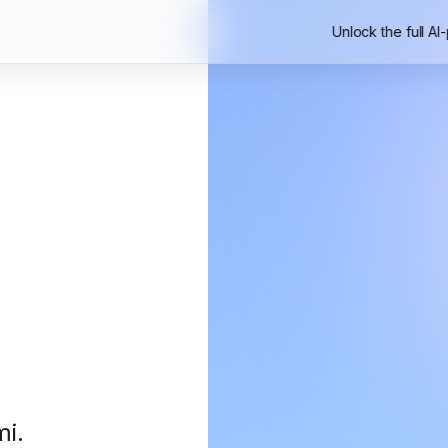
Unlock the full AI
mi
.