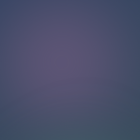
NGOBROL DENGAN TIM DUKUNGAN KAMI
Halo!
Dapatkan dukungan instan dan personal dengan fitur live
chat kami. Dapatkan jawaban atas pertanyaan Anda
dengan berinteraksi melalui kotak obrolan. Ingat untuk
menilai percakapan Anda untuk membantu pengguna lain.