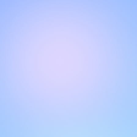
NGOBROL DENGAN TIM DUKUNGAN KAMI
Halo!
Dapatkan dukungan instan dan personal dengan fitur live
chat kami. Dapatkan jawaban atas pertanyaan Anda
dengan berinteraksi melalui kotak obrolan. Ingat untuk
menilai percakapan Anda untuk membantu pengguna lain.