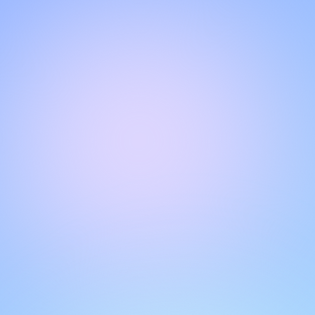
NGOBROL DENGAN TIM DUKUNGAN KAMI
Halo!
Dapatkan dukungan instan dan personal dengan fitur live
chat kami. Dapatkan jawaban atas pertanyaan Anda
dengan berinteraksi melalui kotak obrolan. Ingat untuk
menilai percakapan Anda untuk membantu pengguna lain.