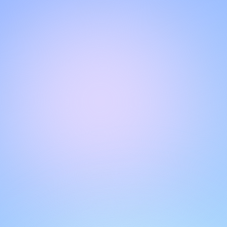
Halo!
Selamat datang di halaman obrolan kami
.
Butuh bantuan? Hubungi kami di sini untuk dukungan
langsung
.
Tim kami siap membantu Anda secara online.